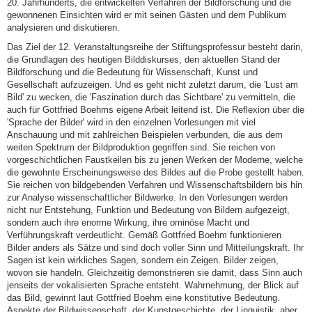
20. Jahrhunderts, die entwickelten Verfahren der Bildforschung und die
gewonnenen Einsichten wird er mit seinen Gästen und dem Publikum
analysieren und diskutieren.
Das Ziel der 12. Veranstaltungsreihe der Stiftungsprofessur besteht darin,
die Grundlagen des heutigen Bilddiskurses, den aktuellen Stand der
Bildforschung und die Bedeutung für Wissenschaft, Kunst und
Gesellschaft aufzuzeigen. Und es geht nicht zuletzt darum, die 'Lust am
Bild' zu wecken, die 'Faszination durch das Sichtbare' zu vermitteln, die
auch für Gottfried Boehms eigene Arbeit leitend ist. Die Reflexion über die
'Sprache der Bilder' wird in den einzelnen Vorlesungen mit viel
Anschauung und mit zahlreichen Beispielen verbunden, die aus dem
weiten Spektrum der Bildproduktion gegriffen sind. Sie reichen von
vorgeschichtlichen Faustkeilen bis zu jenen Werken der Moderne, welche
die gewohnte Erscheinungsweise des Bildes auf die Probe gestellt haben.
Sie reichen von bildgebenden Verfahren und Wissenschaftsbildern bis hin
zur Analyse wissenschaftlicher Bildwerke. In den Vorlesungen werden
nicht nur Entstehung, Funktion und Bedeutung von Bildern aufgezeigt,
sondern auch ihre enorme Wirkung, ihre ominöse Macht und
Verführungskraft verdeutlicht. Gemäß Gottfried Boehm funktionieren
Bilder anders als Sätze und sind doch voller Sinn und Mitteilungskraft. Ihr
Sagen ist kein wirkliches Sagen, sondern ein Zeigen. Bilder zeigen,
wovon sie handeln. Gleichzeitig demonstrieren sie damit, dass Sinn auch
jenseits der vokalisierten Sprache entsteht. Wahrnehmung, der Blick auf
das Bild, gewinnt laut Gottfried Boehm eine konstitutive Bedeutung.
Aspekte der Bildwissenschaft, der Kunstgeschichte, der Linguistik, aber