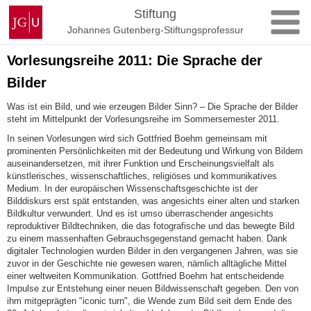
Zum
Johannes
Stiftung
Inhalt
Gutenberg-
Johannes Gutenberg-Stiftungsprofessur
springen
Universität
Mainz
Vorlesungsreihe 2011: Die Sprache der
Bilder
Was ist ein Bild, und wie erzeugen Bilder Sinn? – Die Sprache der Bilder
steht im Mittelpunkt der Vorlesungsreihe im Sommersemester 2011.
In seinen Vorlesungen wird sich Gottfried Boehm gemeinsam mit
prominenten Persönlichkeiten mit der Bedeutung und Wirkung von Bildern
auseinandersetzen, mit ihrer Funktion und Erscheinungsvielfalt als
künstlerisches, wissenschaftliches, religiöses und kommunikatives
Medium. In der europäischen Wissenschaftsgeschichte ist der
Bilddiskurs erst spät entstanden, was angesichts einer alten und starken
Bildkultur verwundert. Und es ist umso überraschender angesichts
reproduktiver Bildtechniken, die das fotografische und das bewegte Bild
zu einem massenhaften Gebrauchsgegenstand gemacht haben. Dank
digitaler Technologien wurden Bilder in den vergangenen Jahren, was sie
zuvor in der Geschichte nie gewesen waren, nämlich alltägliche Mittel
einer weltweiten Kommunikation. Gottfried Boehm hat entscheidende
Impulse zur Entstehung einer neuen Bildwissenschaft gegeben. Den von
ihm mitgeprägten "iconic turn", die Wende zum Bild seit dem Ende des