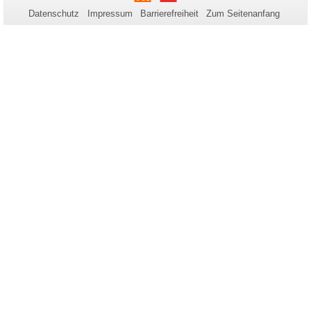
zu
Datenschutz
Impressum
Barrierefreiheit
Zum Seitenanfang
dieser
Seite