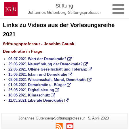
Zum
Johannes
Stiftung
Inhalt
Gutenberg-
Johannes Gutenberg-Stiftungsprofessur
springen
Universität
Mainz
Links zu Videos aus der Vorlesungsreihe
2021
Stiftungsprofessur - Joachim Gauck
Demokratie in Frage
06.07.2021 Wert der Demokratie?
29.06.2021 Neuerfindung der Demokratie?
22.06.2021 Offene Gesellschaft und Toleranz
15.06.2021 Islam und Demokratie
08.06.2021 Wissenschaft, Moral, Demokratie
01.06.2021 Demokratie u. Bürger
25.05.2021 Digitalisierung
18.05.2021 Klimaschutz
11.05.2021 Liberale Demokratie
Zusätzliche
Seiten-
Letzte
Johannes Gutenberg-Stiftungsprofessur
5. April 2023
Name:
Aktualisierung:
Informationen
RSS
Youtube