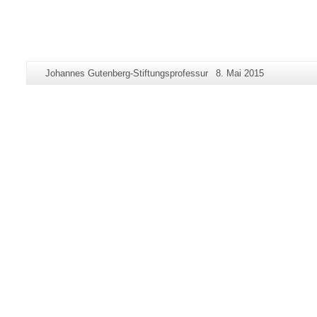
Zusätzliche
Seiten-
Letzte
Johannes Gutenberg-Stiftungsprofessur
8. Mai 2015
Informationen
Name:
Aktualisierung:
zu
dieser
Seite