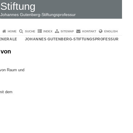
Stiftung
Johannes Gutenberg-Stiftungsprofessur
HOME
SUCHE
INDEX
SITEMAP
KONTAKT
ENGLISH
ENERALE
JOHANNES GUTENBERG-STIFTUNGSPROFESSUR
 von
g von Raum und
mit dem