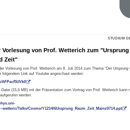
STUDIUM G
r Vorlesung von Prof. Wetterich zum "Ursprung
 Zeit"
 der Vorlesung von Prof. Wetterich am 8. Juli 2014 zum Thema "Der Ursprun
er folgendem Link auf Youtube angeschaut werden:
be/AFPacf5UVk0
-Datei (15,6 MB) mit der Präsentation zum Vortrag von Prof. Wetterich kann 
 aufgerufen werden:
phys.uni-
/~wetteric/Talks/Cosmo/Y1214/6Ursprung_Raum_Zeit_Mainz0714.ppt