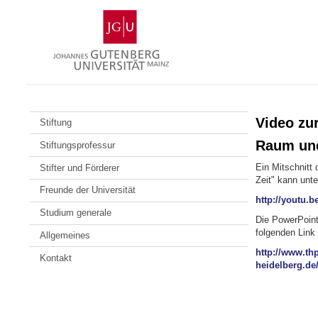
Zum
Johannes
Inhalt
Gutenberg-
springen
Universität
Mainz
Video zu
Stiftung
Raum und
Stiftungsprofessur
Ein Mitschnitt
Stifter und Förderer
Zeit" kann unt
Freunde der Universität
http://youtu.
Studium generale
Die PowerPoint
folgenden Link
Allgemeines
http://www.th
Kontakt
heidelberg.de