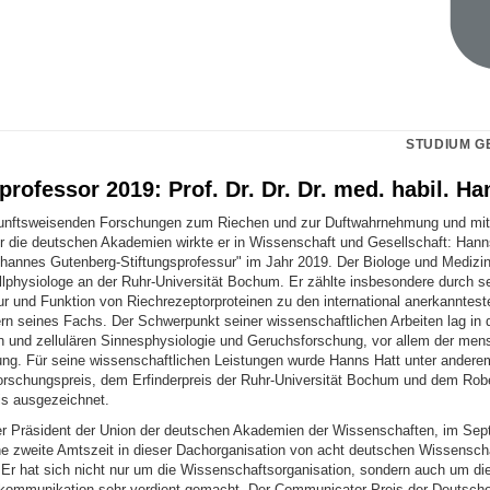
STUDIUM G
professor 2019: Prof. Dr. Dr. Dr. med. habil. Ha
kunftsweisenden Forschungen zum Riechen und zur Duftwahrnehmung und mi
 die deutschen Akademien wirkte er in Wissenschaft und Gesellschaft: Hann
ohannes Gutenberg-Stiftungsprofessur" im Jahr 2019. Der Biologe und Medizin
llphysiologe an der Ruhr-Universität Bochum. Er zählte insbesondere durch se
ur und Funktion von Riechrezeptorproteinen zu den international anerkanntest
rn seines Fachs. Der Schwerpunkt seiner wissenschaftlichen Arbeiten lag in 
n und zellulären Sinnesphysiologie und Geruchsforschung, vor allem der men
g. Für seine wissenschaftlichen Leistungen wurde Hanns Hatt unter andere
Forschungspreis, dem Erfinderpreis der Ruhr-Universität Bochum und dem Robe
s ausgezeichnet.
er Präsident der Union der deutschen Akademien der Wissenschaften, im Se
ine zweite Amtszeit in dieser Dachorganisation von acht deutschen Wissensc
 Er hat sich nicht nur um die Wissenschaftsorganisation, sondern auch um di
kommunikation sehr verdient gemacht. Der Communicator-Preis der Deutsch