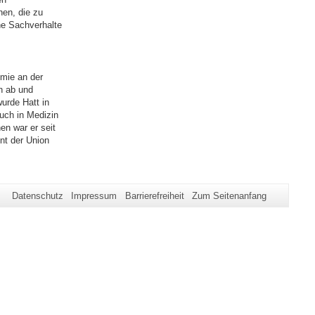
en, die zu
he Sachverhalte
emie an der
n ab und
urde Hatt in
auch in Medizin
en war er seit
nt der Union
Datenschutz
Impressum
Barrierefreiheit
Zum Seitenanfang