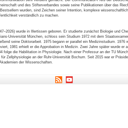
inschaft und des Stifterverbandes sowie seine Publikationen über das Riech
 Bestsellern wurden, sind Zeichen seiner Intention, komplexe wissenschaftlic
fentlichkeit verständlich zu machen.
47–2026) wurde in Illertissen geboren. Er studierte zunächst Biologie und Ch
ians-Universität München, schloss sein Studium 1972 mit dem Staatsexame
eßend seine Doktorarbeit. 1975 begann er parallel ein Medizinstudium. 1976 w
iert, 1981 erhielt er die Approbation in Medizin. Zwei Jahre später wurde er 
4 folge die Habilitation in Physiologie. Nach einer Professur an der TU Münch
für Zellphysiologie an der Ruhr-Universität Bochum. Seit 2015 war er Präside
 Akademien der Wissenschaften.
RSS
Youtube