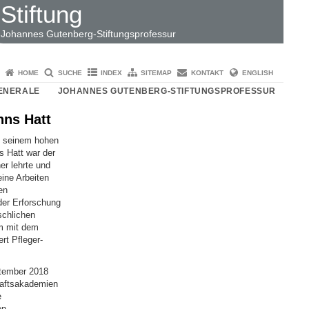
Stiftung
Johannes Gutenberg-Stiftungsprofessur
HOME
SUCHE
INDEX
SITEMAP
KONTAKT
ENGLISH
ENERALE
JOHANNES GUTENBERG-STIFTUNGSPROFESSUR
nns Hatt
t seinem hohen
s Hatt war der
er lehrte und
ine Arbeiten
en
der Erforschung
schlichen
m mit dem
rt Pfleger-
ptember 2018
haftsakademien
e
en