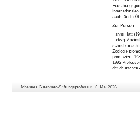
Forschungsgeme
internationalen
auch für die Öf
Zur Person
Hanns Hatt (19
Ludwig-Maximil
schrieb anschli
Zoologie promov
promoviert, 198
1992 Professor 
der deutschen
Zusätzliche
Seiten-
Letzte
Johannes Gutenberg-Stiftungsprofessur
6. Mai 2026
Informationen
Name:
Aktualisierung:
zu
dieser
Seite