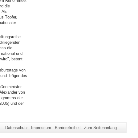
nalem Renommee:
nd die
. Als
us Töpfer,
ationaler
altungsreihe
ckliegenden
ass die
 national und
wird", betont
eburtstags von
 und Träger des
ußenminister
 Alexander von
rogramms der
2005) und der
Datenschutz
Impressum
Barrierefreiheit
Zum Seitenanfang