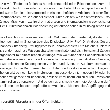
inz e.V.". "Professor Melchers hat mit entscheidenden Erkenntnissen zum eff
n Einsatz des Immunsystems maßgeblich zur Entwicklung entsprechender Im
und wurde für diese hervorragenden wissenschaftlichen Arbeiten mit einer Rei
 internationalen Preisen ausgezeichnet. Durch diesen wissenschaftlichen Erfo
fältiges Mitwirken in zahlreichen nationalen und internationalen wissenschafts
at er zur internationalen Positionierung der europäischen immunologischen Fo
nes Forschungsinteresses sieht Fritz Melchers in der Kreativität, die der Kun
igen sei, und im Staunen über das Entdeckte. Univ.-Prof. Dr. Andreas Cesana
ohannes Gutenberg-Stiftungsprofessur", charakterisiert Fritz Melchers "nicht n
r, sondern auch als Wissenschaftskommunikator und als international tätigen
rganisator mit einem breiten Wirkungskreis weit über seine Fachdisziplin hin
et habe eine enorme sozio-ökonomische Bedeutung, meint Andreas Cesana,
ie weit reichenden Konsequenzen von Immundefizienzen, Autoimmunerkrankun
nkungen für die Betroffenen, für ihr Umfeld und für die Gesellschaft. Gegen v
kheiten gibt es noch keine Impfungen – insbesondere nicht gegen HIV oder Tu
 haben wir gerade erst begonnen, erbliche Immundefizienzen durch Transplant
ammzellen zu reparieren. Und es gelingt uns noch kaum, die Benutzung der 
ntrollieren, um bessere Impfstoffe entwickeln zu können oder Angriffe gegen 
ücken zu lernen.
iversität, Akzeptanz in der Öffentlichkeit