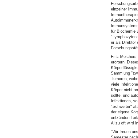
Forschungsarbe
einzelner Immu
Immuntherapien
Autoimmunerkra
Immunsystems: 
für Biochemie 
"Lymphozytenent
er als Direktor
Forschungsstät
Fritz Melchers
erörtern. Dies
Körperflüssigk
Sammlung "zwei
Tumoren, wobei
viele Infektio
Körper nicht a
sollte, und au
Infektionen, s
"Schwerter" att
der eigene Kör
entzünden Teil
Allzu oft wird 
"Wir freuen uns
Semester nach 