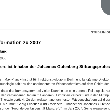
STUDIUM G
formation zu 2007
lung
2006
hers ist Inhaber der Johannes Gutenberg-Stiftungsprofes
m Max-Planck-Institut für Infektionsbiologie in Berlin und langjährige Direkto
Immunologie zählt zu den anerkanntesten Wissenschaftlern auf dem Gebiet de
 dass das Immunsystem bei vielen Krankheiten eine zentrale Rolle spielt, hat
 den vergangenen Jahren mit anderen Disziplinen vernetzt und in den Mittelp
 Therapie gerückt. Zu den weltweit anerkanntesten Wissenschaftlern auf dies
r. h.c. mult. Georg Friedrich (Fritz) Melchers – Inhaber der Johannes Gutenbe
ssur der "Freunde der Universität Mainz e.V." im Jahr 2007. Seine wegweisen