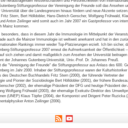
t sie herausragenden Wissenschaftlern und Persönlichkeiten von internatio
utenberg-Stiftungsprofessur der Vereinigung der Freunde soll das Ansehen u
er Universität über die Landesgrenzen hinaus fördern und neue Akzente setzen
Fritz Stern, Bert Hölldobler, Hans-Dietrich Genscher, Wolfgang Frühwald, Kla
nd Anton Zeilinger wird somit auch im Jahr 2007 ein Gastprofessor von intern
ch Mainz kommen.
s besonders, dass in diesem Jahr die Immunologie im Mittelpunkt der Veranst
rade auch die Mainzer Immunologie ist weltweit anerkannt und hat in den zurü
rnationalen Rankings immer wieder Top-Platzierungen erzielt. Ich bin sicher, d
berg-Stiftungsprofessur 2007 erneut die Aufmerksamkeit der Öffentlichkeit –
 auf sich ziehen und damit maßgeblich zum Ansehen der Universität beitragen 
ent der Johannes Gutenberg-Universität, Univ.-Prof. Dr. Johannes Preuß.
t die "Vereinigung der Freunde" die Stiftungsprofessur aus Anlass des 600. G
berg im Jahr 2000. Inhaber der Stiftungsprofessur waren der Kulturhistoriker
s des Deutschen Buchhandels Fritz Stern (2000), der führende Vertreter der
gie und Pionier der Soziobiologie Bert Hölldobler (2001), der frühere Bundesa
Genscher (2002), der ehemalige Präsident der DFG und heutige Präsident der
ung Wolfgang Frühwald (2003), der ehemalige Exekutiv-Direktor des Umweltp
onen (UNEP) Klaus Töpfer (2004), der Komponist und Dirigent Peter Ruzicka (
entalphysiker Anton Zeilinger (2006).
RSS
Youtube