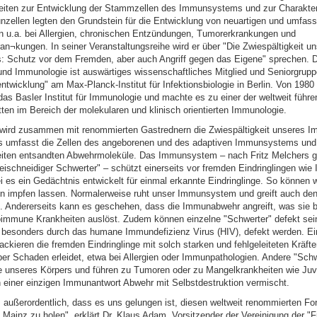
iten zur Entwicklung der Stammzellen des Immunsystems und zur Charakter
nzellen legten den Grundstein für die Entwicklung von neuartigen und umfas
 u.a. bei Allergien, chronischen Entzündungen, Tumorerkrankungen und
n¬kungen. In seiner Veranstaltungsreihe wird er über "Die Zwiespältigkeit u
Schutz vor dem Fremden, aber auch Angriff gegen das Eigene" sprechen. D
und Immunologie ist auswärtiges wissenschaftliches Mitglied und Seniorgruppe
wicklung" am Max-Planck-Institut für Infektionsbiologie in Berlin. Von 1980 
 das Basler Institut für Immunologie und machte es zu einer der weltweit führ
ten im Bereich der molekularen und klinisch orientierten Immunologie.
 wird zusammen mit renommierten Gastrednern die Zwiespältigkeit unseres
es umfasst die Zellen des angeborenen und des adaptiven Immunsystems und 
eiten entsandten Abwehrmoleküle. Das Immunsystem – nach Fritz Melchers g
schneidiger Schwerter" – schützt einerseits vor fremden Eindringlingen wie 
 es ein Gedächtnis entwickelt für einmal erkannte Eindringlinge. So können 
nen impfen lassen. Normalerweise ruht unser Immunsystem und greift auch de
n. Andererseits kann es geschehen, dass die Immunabwehr angreift, was sie 
toimmune Krankheiten auslöst. Zudem können einzelne "Schwerter" defekt sei
o besonders durch das humane Immundefizienz Virus (HIV), defekt werden. Ei
ackieren die fremden Eindringlinge mit solch starken und fehlgeleiteten Kräft
per Schaden erleidet, etwa bei Allergien oder Immunpathologien. Andere "Schw
e unseres Körpers und führen zu Tumoren oder zu Mangelkrankheiten wie Juv
in einer einzigen Immunantwort Abwehr mit Selbstdestruktion vermischt.
 außerordentlich, dass es uns gelungen ist, diesen weltweit renommierten For
Mainz zu holen", erklärt Dr. Klaus Adam, Vorsitzender der Vereinigung der "F