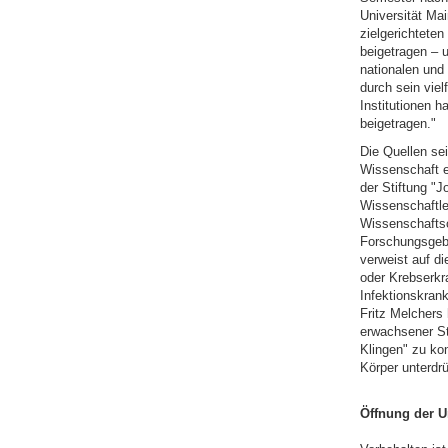
Universität Ma
zielgerichtete
beigetragen – 
nationalen und
durch sein viel
Institutionen h
beigetragen."
Die Quellen sei
Wissenschaft e
der Stiftung "J
Wissenschaftle
Wissenschaftso
Forschungsgebi
verweist auf d
oder Krebserkra
Infektionskran
Fritz Melchers
erwachsener St
Klingen" zu ko
Körper unterdr
Öffnung der Un