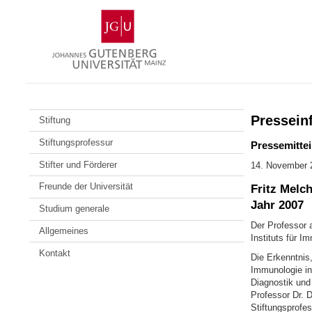
Zum
Johannes
Inhalt
Gutenberg-
springen
Universität
Mainz
Pressein
Stiftung
Stiftungsprofessur
Pressemittei
Stifter und Förderer
14. November 
Freunde der Universität
Fritz Melc
Jahr 2007
Studium generale
Der Professor a
Allgemeines
Instituts für 
Kontakt
Die Erkenntnis,
Immunologie in
Diagnostik und
Professor Dr. D
Stiftungsprofe