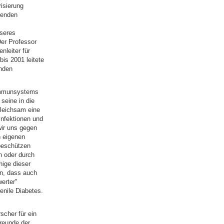
isierung
senden
nseres
er Professor
nleiter für
bis 2001 leitete
enden
 Immunsystems
seine in die
leichsam eine
Infektionen und
wir uns gegen
n eigenen
beschützen
n oder durch
nige dieser
en, dass auch
erter"
enile Diabetes.
scher für ein
reunde der