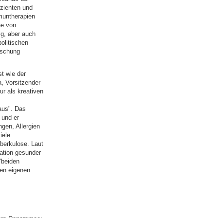
izienten und
muntherapien
he von
lg, aber auch
politischen
rschung
st wie der
, Vorsitzender
ur als kreativen
aus". Das
 und er
gen, Allergien
iele
berkulose. Laut
ation gesunder
"beiden
den eigenen