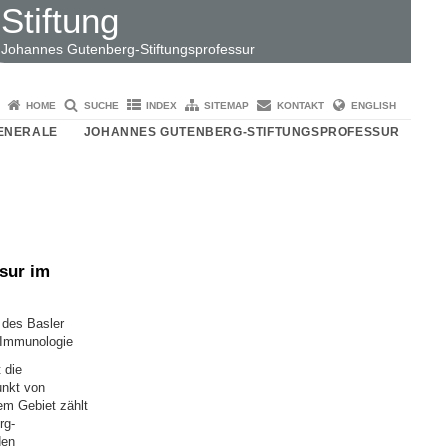
Stiftung
Johannes Gutenberg-Stiftungsprofessur
HOME
SUCHE
INDEX
SITEMAP
KONTAKT
ENGLISH
ENERALE
JOHANNES GUTENBERG-STIFTUNGSPROFESSUR
sur im
r des Basler
r Immunologie
 die
unkt von
em Gebiet zählt
rg-
den