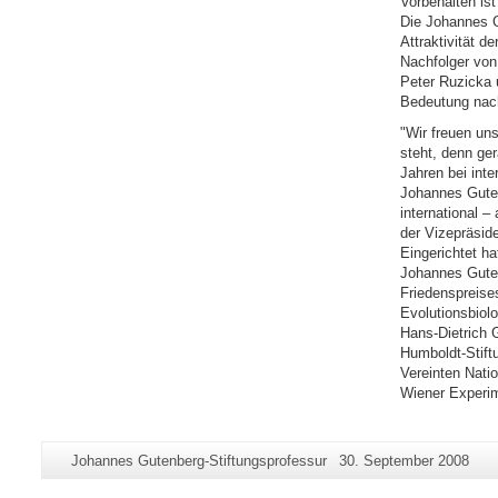
Vorbehalten is
Die Johannes G
Attraktivität d
Nachfolger von 
Peter Ruzicka u
Bedeutung na
"Wir freuen un
steht, denn ge
Jahren bei inte
Johannes Guten
international –
der Vizepräsid
Eingerichtet ha
Johannes Guten
Friedenspreise
Evolutionsbiolo
Hans-Dietrich 
Humboldt-Stift
Vereinten Nati
Wiener Experim
Zusätzliche
Seiten-
Letzte
Johannes Gutenberg-Stiftungsprofessur
30. September 2008
Informationen
Name:
Aktualisierung: